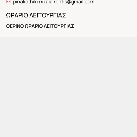
pinakothiki.nikaia.rentis@gmail.com
ΩΡΑΡΙΟ ΛΕΙΤΟΥΡΓΙΑΣ
ΘΕΡΙΝΟ ΩΡΑΡΙΟ ΛΕΙΤΟΥΡΓΙΑΣ
Το προσεχές διάστημα η Πινακοθήκη θα λειτουργήσει
για το κοινό τις εξής ημέρες και ώρες:
Κυριακή 5 Ιουλίου, 10:00-14:00
Στις 12:00: Τελευταία ξενάγηση στην τρέχουσα έκθεση
της μόνιμης συλλογής της Πινακοθήκης.
Αποχαιρετισμός με συζήτηση και αναψυκτικό
ΕΓΚΑΙΝΙΑ ΕΚΘΕΣΗΣ: ΤΕΤΑΡΤΗ 8 ΙΟΥΛΙΟΥ, 8 μ.μ.
Ώρες λειτουργίας: