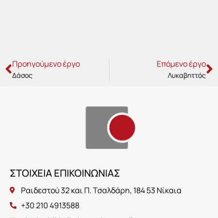
Prev
N
Προηγούμενο έργο
Επόμενο έργο
Δάσος
Λυκαβηττός
ΣΤΟΙΧΕΙΑ ΕΠΙΚΟΙΝΩΝΙΑΣ
Ραιδεστού 32 και Π. Τσαλδάρη, 184 53 Νίκαια
+30 210 4913588