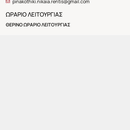
pinakothiki.nikaia.rentis@gmail.com
ΩΡΑΡΙΟ ΛΕΙΤΟΥΡΓΙΑΣ
ΘΕΡΙΝΟ ΩΡΑΡΙΟ ΛΕΙΤΟΥΡΓΙΑΣ
Το προσεχές διάστημα η Πινακοθήκη θα λειτουργήσει
για το κοινό τις εξής ημέρες και ώρες:
Κυριακή 5 Ιουλίου, 10:00-14:00
Στις 12:00: Τελευταία ξενάγηση στην τρέχουσα έκθεση
της μόνιμης συλλογής της Πινακοθήκης.
Αποχαιρετισμός με συζήτηση και αναψυκτικό
ΕΓΚΑΙΝΙΑ ΕΚΘΕΣΗΣ: ΤΕΤΑΡΤΗ 8 ΙΟΥΛΙΟΥ, 8 μ.μ.
Ώρες λειτουργίας: