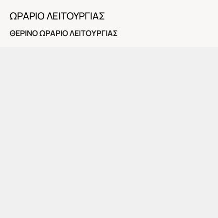
ΩΡΑΡΙΟ ΛΕΙΤΟΥΡΓΙΑΣ
ΘΕΡΙΝΟ ΩΡΑΡΙΟ ΛΕΙΤΟΥΡΓΙΑΣ
Το προσεχές διάστημα η Πινακοθήκη θα λειτουργήσει
για το κοινό τις εξής ημέρες και ώρες:
Κυριακή 5 Ιουλίου, 10:00-14:00
Στις 12:00: Τελευταία ξενάγηση στην τρέχουσα έκθεση
της μόνιμης συλλογής της Πινακοθήκης.
Αποχαιρετισμός με συζήτηση και αναψυκτικό
ΕΓΚΑΙΝΙΑ ΕΚΘΕΣΗΣ: ΤΕΤΑΡΤΗ 8 ΙΟΥΛΙΟΥ, 8 μ.μ.
Ώρες λειτουργίας:
Τρίτη-Πέμπτη: 10:00-14:00