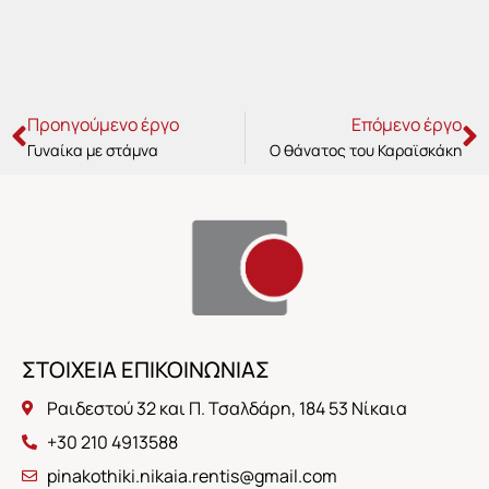
Prev
N
Προηγούμενο έργο
Επόμενο έργο
Γυναίκα με στάμνα
Ο θάνατος του Καραϊσκάκη
ΣΤΟΙΧΕΙΑ ΕΠΙΚΟΙΝΩΝΙΑΣ
Ραιδεστού 32 και Π. Τσαλδάρη, 184 53 Νίκαια
+30 210 4913588
pinakothiki.nikaia.rentis@gmail.com