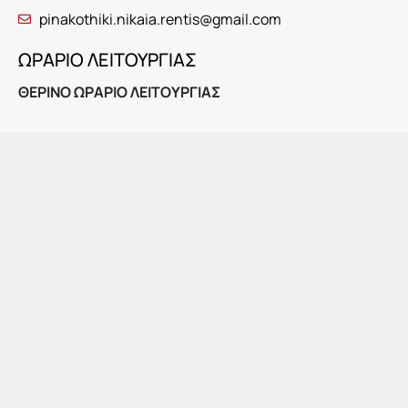
pinakothiki.nikaia.rentis@gmail.com
ΩΡΑΡΙΟ ΛΕΙΤΟΥΡΓΙΑΣ
ΘΕΡΙΝΟ ΩΡΑΡΙΟ ΛΕΙΤΟΥΡΓΙΑΣ
Το προσεχές διάστημα η Πινακοθήκη θα λειτουργήσει
για το κοινό τις εξής ημέρες και ώρες:
Κυριακή 5 Ιουλίου, 10:00-14:00
Στις 12:00: Τελευταία ξενάγηση στην τρέχουσα έκθεση
της μόνιμης συλλογής της Πινακοθήκης.
Αποχαιρετισμός με συζήτηση και αναψυκτικό
ΕΓΚΑΙΝΙΑ ΕΚΘΕΣΗΣ: ΤΕΤΑΡΤΗ 8 ΙΟΥΛΙΟΥ, 8 μ.μ.