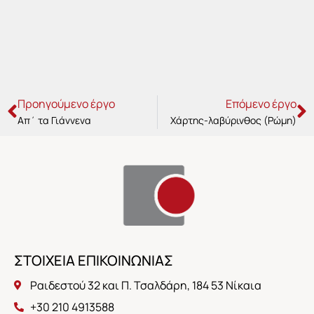
Prev
N
Προηγούμενο έργο
Επόμενο έργο
Απ΄ τα Γιάννενα
Χάρτης-λαβύρινθος (Ρώμη)
ΣΤΟΙΧΕΙΑ ΕΠΙΚΟΙΝΩΝΙΑΣ
Ραιδεστού 32 και Π. Τσαλδάρη, 184 53 Νίκαια
+30 210 4913588