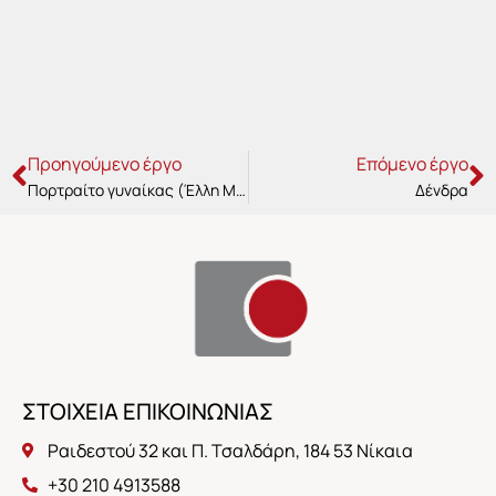
Prev
N
Προηγούμενο έργο
Επόμενο έργο
Πορτραίτο γυναίκας (Έλλη Μουρέλου-Ορφανού;)
Δένδρα
ΣΤΟΙΧΕΙΑ ΕΠΙΚΟΙΝΩΝΙΑΣ
Ραιδεστού 32 και Π. Τσαλδάρη, 184 53 Νίκαια
+30 210 4913588