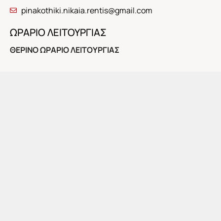
pinakothiki.nikaia.rentis@gmail.com
ΩΡΑΡΙΟ ΛΕΙΤΟΥΡΓΙΑΣ
ΘΕΡΙΝΟ ΩΡΑΡΙΟ ΛΕΙΤΟΥΡΓΙΑΣ
Το προσεχές διάστημα η Πινακοθήκη θα λειτουργήσει
για το κοινό τις εξής ημέρες και ώρες:
Κυριακή 5 Ιουλίου, 10:00-14:00
Στις 12:00: Τελευταία ξενάγηση στην τρέχουσα έκθεση
της μόνιμης συλλογής της Πινακοθήκης.
Αποχαιρετισμός με συζήτηση και αναψυκτικό
ΕΓΚΑΙΝΙΑ ΕΚΘΕΣΗΣ: ΤΕΤΑΡΤΗ 8 ΙΟΥΛΙΟΥ, 8 μ.μ.