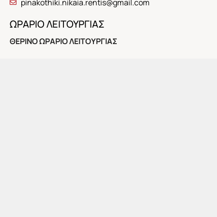
pinakothiki.nikaia.rentis@gmail.com
ΩΡΑΡΙΟ ΛΕΙΤΟΥΡΓΙΑΣ
ΘΕΡΙΝΟ ΩΡΑΡΙΟ ΛΕΙΤΟΥΡΓΙΑΣ
Το προσεχές διάστημα η Πινακοθήκη θα λειτουργήσει
για το κοινό τις εξής ημέρες και ώρες:
Κυριακή 5 Ιουλίου, 10:00-14:00
Στις 12:00: Τελευταία ξενάγηση στην τρέχουσα έκθεση
της μόνιμης συλλογής της Πινακοθήκης.
Αποχαιρετισμός με συζήτηση και αναψυκτικό
ΕΓΚΑΙΝΙΑ ΕΚΘΕΣΗΣ: ΤΕΤΑΡΤΗ 8 ΙΟΥΛΙΟΥ, 8 μ.μ.
Ώρες λειτουργίας: