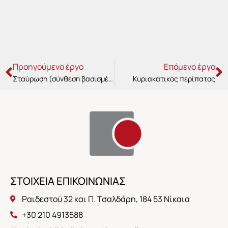
Prev
N
Προηγούμενο έργο
Επόμενο έργο
Σταύρωση (σύνθεση βασισμένη σε Σταύρωση του Γκρέκο και στην τοιχογραφία του Γκόγια “Ο Κρόνος τρώει τα παιδιά του”)
Κυριακάτικος περίπατος
ΣΤΟΙΧΕΙΑ ΕΠΙΚΟΙΝΩΝΙΑΣ
Ραιδεστού 32 και Π. Τσαλδάρη, 184 53 Νίκαια
+30 210 4913588