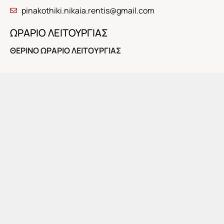
pinakothiki.nikaia.rentis@gmail.com
ΩΡΑΡΙΟ ΛΕΙΤΟΥΡΓΙΑΣ
ΘΕΡΙΝΟ ΩΡΑΡΙΟ ΛΕΙΤΟΥΡΓΙΑΣ
Το προσεχές διάστημα η Πινακοθήκη θα λειτουργήσει
για το κοινό τις εξής ημέρες και ώρες:
Κυριακή 5 Ιουλίου, 10:00-14:00
Στις 12:00: Τελευταία ξενάγηση στην τρέχουσα έκθεση
της μόνιμης συλλογής της Πινακοθήκης.
Αποχαιρετισμός με συζήτηση και αναψυκτικό
ΕΓΚΑΙΝΙΑ ΕΚΘΕΣΗΣ: ΤΕΤΑΡΤΗ 8 ΙΟΥΛΙΟΥ, 8 μ.μ.