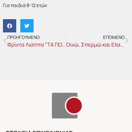
Για παιδιά 8-12 ετών
Prev
N
ΠΡΟΗΓΟΥΜΕΝΟ
ΕΠΟΜΕΝΟ
Φρίντα Λιάππα “ΤΑ ΠΟΙΗΜΑΤΑ” – 20 χρόνια, μια απουσία στη ζωή μας
Οινώ, Σπερμώ και Ελαΐς: οινότροπες της αρχαιότητας