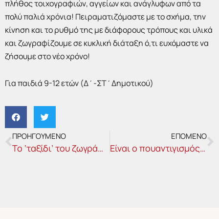
πλήθος τοιχογραφιών, αγγείων και ανάγλυφων από τα
πολύ παλιά χρόνια! Πειραματιζόμαστε με το σχήμα, την
κίνηση και το ρυθμό της με διάφορους τρόπους και υλικά
και ζωγραφίζουμε σε κυκλική διάταξη ό,τι ευχόμαστε να
ζήσουμε στο νέο χρόνο!
Για παιδιά 9-12 ετών (Δ΄-ΣΤ΄Δημοτικού)
Prev
N
ΠΡΟΗΓΟΥΜΕΝΟ
ΕΠΟΜΕΝΟ
Το ‘ταξίδι’ του ζωγράφου
Είναι ο πουαντιγισμός ζωγραφική με χαρτοπόλεμο; Ένα χαρούμενο εργαστήριο!